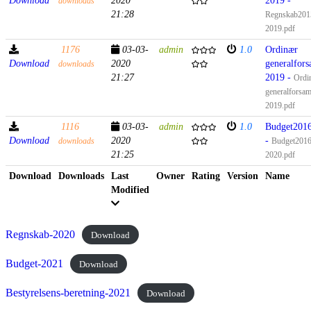
Download
2020
2019 -
downloads
21:28
Regnskab201
2019.pdf
1176
03-03-
admin
1.0
Ordinær
Download
2020
generalfors
downloads
21:27
2019 -
Ordi
generalforsam
2019.pdf
1116
03-03-
admin
1.0
Budget201
Download
2020
-
downloads
Budget2016
21:25
2020.pdf
Download
Downloads
Last
Owner
Rating
Version
Name
Modified
Regnskab-2020
Download
Budget-2021
Download
Bestyrelsens-beretning-2021
Download