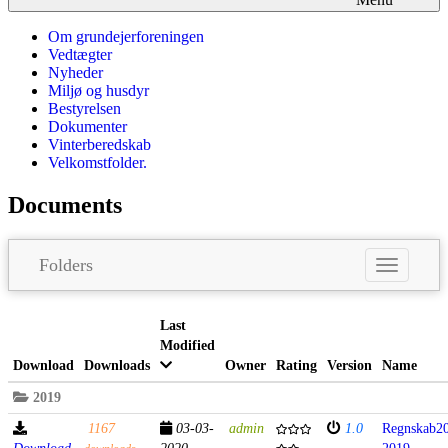
Om grundejerforeningen
Vedtægter
Nyheder
Miljø og husdyr
Bestyrelsen
Dokumenter
Vinterberedskab
Velkomstfolder.
Documents
Folders
Toggle
navigatio
Last
Modified
Download
Downloads
Owner
Rating
Version
Name
2019
1167
03-03-
admin
1.0
Regnskab2