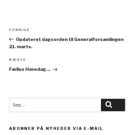
Indlægsnavigation
Forrige
FORRIGE
indlæg
Opdateret dagsorden til Generalforsamlingen
21. marts.
Næste
NÆSTE
indlæg
Fælles Havedag…
Søg
Søg
efter:
ABONNER PÅ NYHEDER VIA E-MAIL