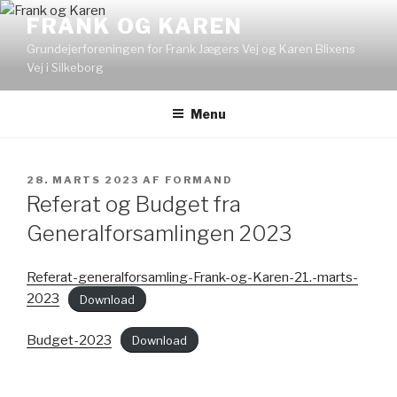
Videre
FRANK OG KAREN
til
Grundejerforeningen for Frank Jægers Vej og Karen Blixens
indhold
Vej i Silkeborg
Menu
UDGIVET
28. MARTS 2023
AF
FORMAND
DEN
Referat og Budget fra
Generalforsamlingen 2023
Referat-generalforsamling-Frank-og-Karen-21.-marts-
2023
Download
Budget-2023
Download