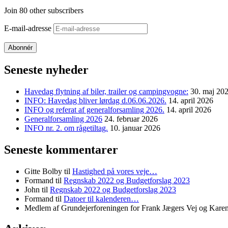
Join 80 other subscribers
E-mail-adresse
Abonnér
Seneste nyheder
Havedag flytning af biler, trailer og campingvogne:
30. maj 20
INFO: Havedag bliver lørdag d.06.06.2026.
14. april 2026
INFO og referat af generalforsamling 2026.
14. april 2026
Generalforsamling 2026
24. februar 2026
INFO nr. 2. om rågetiltag.
10. januar 2026
Seneste kommentarer
Gitte Bolby
til
Hastighed på vores veje…
Formand
til
Regnskab 2022 og Budgetforslag 2023
John
til
Regnskab 2022 og Budgetforslag 2023
Formand
til
Datoer til kalenderen…
Medlem af Grundejerforeningen for Frank Jægers Vej og Karen 