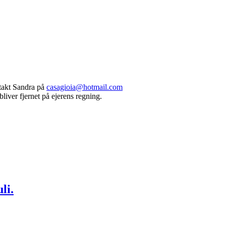
ntakt Sandra på
casagioia@hotmail.com
bliver fjernet på ejerens regning.
li.