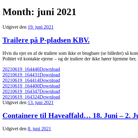
Month:
juni 2021
Udgivet den
19. juni 2021
Trailere på P-pladsen KBV.
Hvis du ejer en af de trailere som ikke er brugbare (se billeder) så ko
Politiet vil kontakte ejerne – og de trailere der ikke hører hjemme her, 
20210619_164446
Download
20210619_164431
Download
20210619_164414
Download
20210619_164400
Download
20210619_164347
Download
20210619_164324
Download
Udgivet den
13. juni 2021
Containere til Haveaffald… 18. Juni – 2. Ju
Udgivet den
8. juni 2021