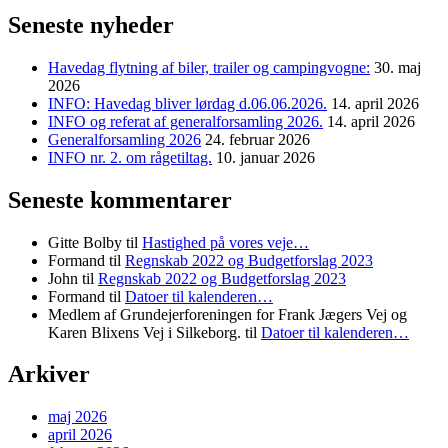
Seneste nyheder
Havedag flytning af biler, trailer og campingvogne:
30. maj
2026
INFO: Havedag bliver lørdag d.06.06.2026.
14. april 2026
INFO og referat af generalforsamling 2026.
14. april 2026
Generalforsamling 2026
24. februar 2026
INFO nr. 2. om rågetiltag.
10. januar 2026
Seneste kommentarer
Gitte Bolby
til
Hastighed på vores veje…
Formand
til
Regnskab 2022 og Budgetforslag 2023
John
til
Regnskab 2022 og Budgetforslag 2023
Formand
til
Datoer til kalenderen…
Medlem af Grundejerforeningen for Frank Jægers Vej og
Karen Blixens Vej i Silkeborg.
til
Datoer til kalenderen…
Arkiver
maj 2026
april 2026