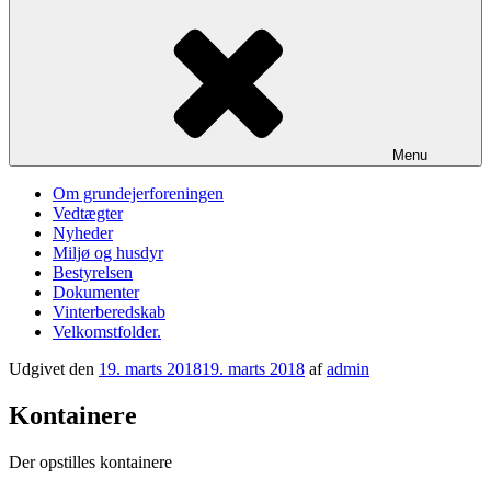
Menu
Om grundejerforeningen
Vedtægter
Nyheder
Miljø og husdyr
Bestyrelsen
Dokumenter
Vinterberedskab
Velkomstfolder.
Udgivet den
19. marts 2018
19. marts 2018
af
admin
Kontainere
Der opstilles kontainere