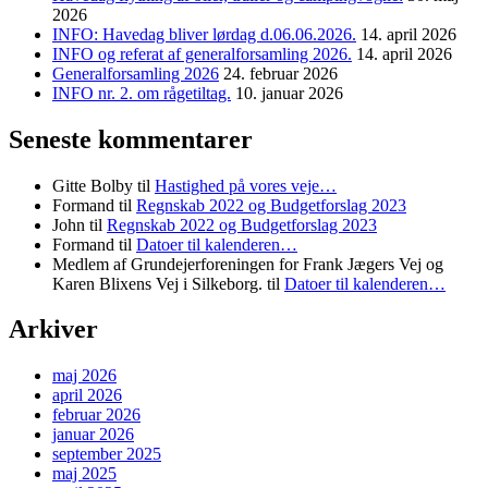
2026
INFO: Havedag bliver lørdag d.06.06.2026.
14. april 2026
INFO og referat af generalforsamling 2026.
14. april 2026
Generalforsamling 2026
24. februar 2026
INFO nr. 2. om rågetiltag.
10. januar 2026
Seneste kommentarer
Gitte Bolby
til
Hastighed på vores veje…
Formand
til
Regnskab 2022 og Budgetforslag 2023
John
til
Regnskab 2022 og Budgetforslag 2023
Formand
til
Datoer til kalenderen…
Medlem af Grundejerforeningen for Frank Jægers Vej og
Karen Blixens Vej i Silkeborg.
til
Datoer til kalenderen…
Arkiver
maj 2026
april 2026
februar 2026
januar 2026
september 2025
maj 2025