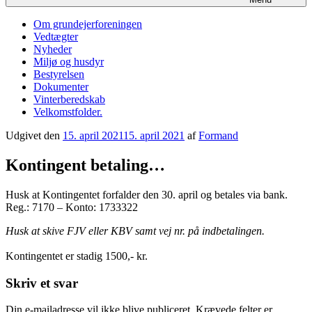
Om grundejerforeningen
Vedtægter
Nyheder
Miljø og husdyr
Bestyrelsen
Dokumenter
Vinterberedskab
Velkomstfolder.
Udgivet den
15. april 2021
15. april 2021
af
Formand
Kontingent betaling…
Husk at Kontingentet forfalder den 30. april og betales via bank.
Reg.: 7170 – Konto: 1733322
Husk at skive FJV eller KBV samt vej nr. på indbetalingen.
Kontingentet er stadig 1500,- kr.
Skriv et svar
Din e-mailadresse vil ikke blive publiceret.
Krævede felter er